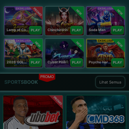
PROMO
NEW
NEW
Lamp of Cornucopia
Chinchirorin
Soda Man
PLAY
PLAY
PLAY
NEW
NEW
NEW
2026 GOLDEN GOAL RUSH
Cyber Pinball
Psycho Heroes
PLAY
PLAY
PLAY
PROMO
SPORTSBOOK
Lihat Semua
PROMO