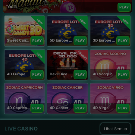
TOGEL
PLAY
NEW
NEW
NEW
Sweet Candy 3D
5D Europe Lotto
3D Europe Lotto
PLAY
PLAY
PLAY
PROMO
NEW
4D Europe Lotto
Devil Dice 3D
4D Scorpio
PLAY
PLAY
PLAY
4D Capricorn
4D Cancer
4D Virgo
PLAY
PLAY
PLAY
LIVE CASINO
Lihat Semua