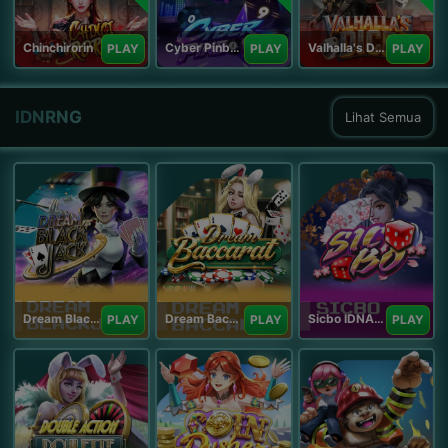
Chinchirorin
Cyber Pinball
Valhalla's Dice
PLAY
PLAY
PLAY
IDNRNG
Lihat Semua
Dream Blackjack
Dream Baccarat
Sicbo IDNArcade
PLAY
PLAY
PLAY