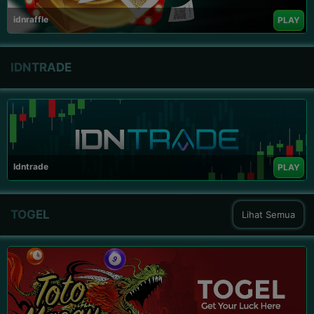
idnraffle
PLAY
IDNTRADE
Idntrade
PLAY
TOGEL
Lihat Semua