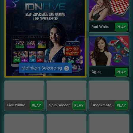
Red White
PLAY
PROMO
Oglok
PLAY
Live Plinko
Spin Soccer
Checkmate Rush
PLAY
PLAY
PLAY