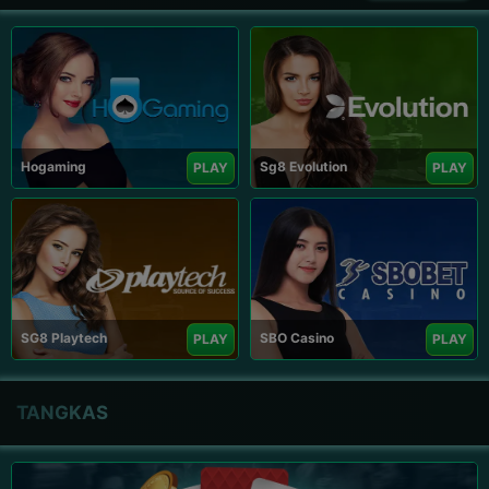
Hogaming
Sg8 Evolution
PLAY
PLAY
SG8 Playtech
SBO Casino
PLAY
PLAY
TANGKAS