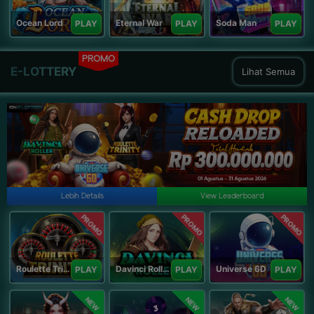
Ocean Lord
Eternal War
Soda Man
PLAY
PLAY
PLAY
PROMO
E-LOTTERY
Lihat Semua
Lebih Details
View Leaderboard
PROMO
PROMO
PROMO
Roulette Trinity
Davinci Roller
Universe 6D
PLAY
PLAY
PLAY
NEW
NEW
NEW