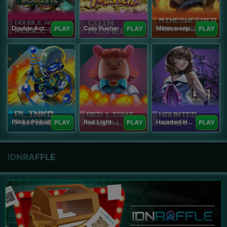
Double Action Roulette
Coin Pusher
Minesweeper Hollywood
PLAY
PLAY
PLAY
Plinko Pinball
Red Light Green Light
Haunted Haven
PLAY
PLAY
PLAY
IDNRAFFLE