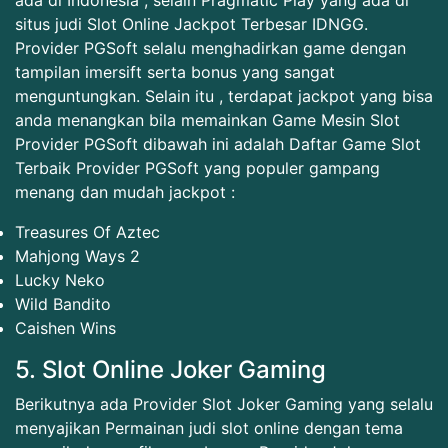
ada di Indonesia , selain Pragmatic Play yang ada di
situs judi Slot Online Jackpot Terbesar IDNGG.
Provider PGSoft selalu menghadirkan game dengan
tampilan imersift serta bonus yang sangat
menguntungkan. Selain itu , terdapat jackpot yang bisa
anda menangkan bila memainkan Game Mesin Slot
Provider PGSoft dibawah ini adalah Daftar Game Slot
Terbaik Provider PGSoft yang populer gampang
menang dan mudah jackpot :
Treasures Of Aztec
Mahjong Ways 2
Lucky Neko
Wild Bandito
Caishen Wins
5. Slot Online Joker Gaming
Berikutnya ada Provider Slot Joker Gaming yang selalu
menyajikan Permainan judi slot online dengan tema