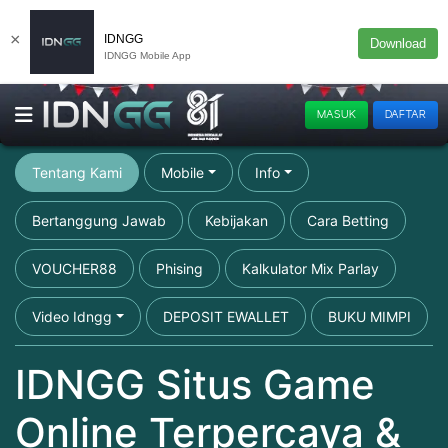
×
IDNGG
Download
IDNGG Mobile App
MASUK
DAFTAR
Tentang Kami
Mobile
Info
Bertanggung Jawab
Kebijakan
Cara Betting
VOUCHER88
Phising
Kalkulator Mix Parlay
Video Idngg
DEPOSIT EWALLET
BUKU MIMPI
IDNGG Situs Game
Online Terpercaya &