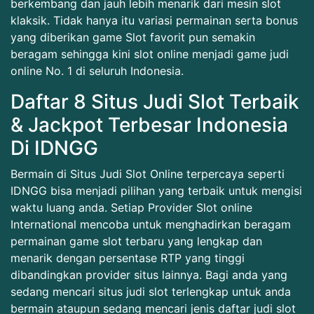
berkembang dan jauh lebih menarik dari mesin slot
klaksik. Tidak hanya itu variasi permainan serta bonus
yang diberikan game Slot favorit pun semakin
beragam sehingga kini slot online menjadi game judi
online No. 1 di seluruh Indonesia.
Daftar 8 Situs Judi Slot Terbaik
& Jackpot Terbesar Indonesia
Di IDNGG
Bermain di Situs Judi Slot Online terpercaya seperti
IDNGG bisa menjadi pilihan yang terbaik untuk mengisi
waktu luang anda. Setiap Provider Slot online
International mencoba untuk menghadirkan beragam
permainan game slot terbaru yang lengkap dan
menarik dengan persentase RTP yang tinggi
dibandingkan provider situs lainnya. Bagi anda yang
sedang mencari situs judi slot terlengkap untuk anda
bermain ataupun sedang mencari jenis daftar judi slot