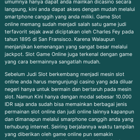
umumnya hanya dapat anda mainkan dicasino secara
langsung, kini anda dapat akses dengan mudah melalui
smartphone canggih yang anda miliki. Game Slot
online memang sudah menjadi salah satu game judi
terfavorit sejak awal diciptakan oleh Charles Fey pada
tahun 1895 di San Fransisco. Karena Walaupun
menjanjikan kemenangan yang sangat besar melalui
jackpot. Slot Game Online juga terkenal dengan game
yang cara bermainnya sangatlah mudah.
Sebelum Judi Slot berkembang menjadi mesin slot
online anda harus mengunjungi casino yang ada diluar
negeri hanya untuk bermain dan bertaruh pada mesin
slot. Namun Kini hanya dengan modal sebesar 10.000
IDR saja anda sudah bisa memainkan berbagai jenis
permainan slot online dan judi online lainnya kapanpun
dan dimanapun melalui smarphone canggih anda yang
terhubung internet. Seiring berjalannya waktu tampilan
yang diberikan oleh game online pun semakin