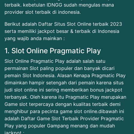
terbaik. kebetulan IDNGG sudah mengulas mana
provider slot terbaik di indonesia.
Berikut adalah Daftar Situs Slot Online terbaik 2023
serta memiliki jackpot besar & terbaik di Indonesia
yang wajib anda mainkan :
1. Slot Online Pragmatic Play
Slot Online Pragmatic Play adalah salah satu
permainan Slot paling populer dan banyak dicari
pemain Slot Indonesia. Alasan Kenapa Pragmatic Play
dimainkan hampir setengah dari pemain karena situs
judi slot online ini sering memberikan bonus jackpot
terbanyak. Oleh karena itu Pragmatic Play merupakan
Game slot terpercaya dengan kualitas terbaik demi
menghibur para pecinta game slot online.dibawah ini
adalah Daftar Game Slot Terbaik Provider Pragmatic
Play yang populer Gampang menang dan mudah
jackpot :