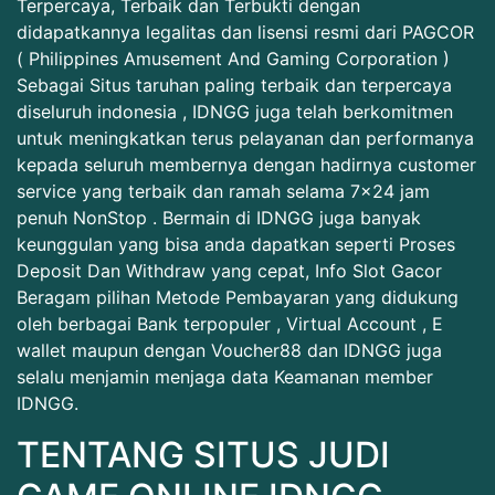
Terpercaya, Terbaik dan Terbukti dengan
didapatkannya legalitas dan lisensi resmi dari PAGCOR
( Philippines Amusement And Gaming Corporation )
Sebagai Situs taruhan paling terbaik dan terpercaya
diseluruh indonesia , IDNGG juga telah berkomitmen
untuk meningkatkan terus pelayanan dan performanya
kepada seluruh membernya dengan hadirnya customer
service yang terbaik dan ramah selama 7x24 jam
penuh NonStop . Bermain di IDNGG juga banyak
keunggulan yang bisa anda dapatkan seperti Proses
Deposit Dan Withdraw yang cepat, Info Slot Gacor
Beragam pilihan Metode Pembayaran yang didukung
oleh berbagai Bank terpopuler , Virtual Account , E
wallet maupun dengan Voucher88 dan IDNGG juga
selalu menjamin menjaga data Keamanan member
IDNGG.
TENTANG SITUS JUDI